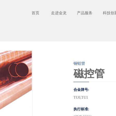
首页
走进金龙
产品服务
科技创
铜铝管
磁控管
合金牌号:
TU0,TU1
执行标准: