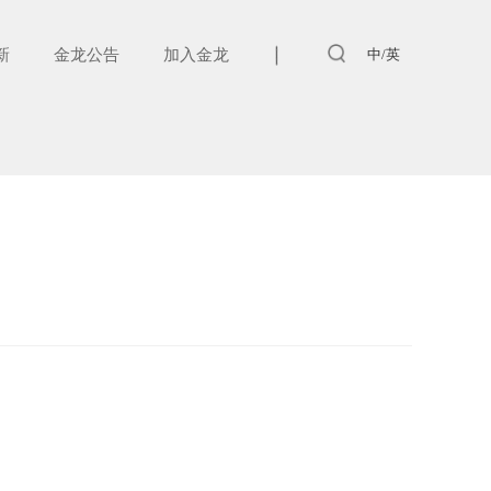
新
金龙公告
加入金龙
中/英